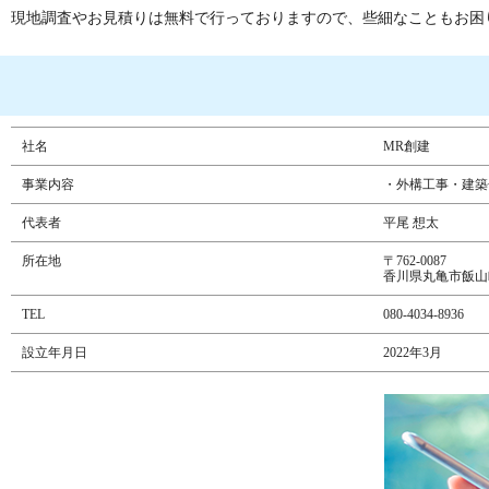
現地調査やお見積りは無料で行っておりますので、些細なこともお困
社名
MR創建
事業内容
・外構工事・建築
代表者
平尾 想太
所在地
〒762-0087
香川県丸亀市飯山町
TEL
080-4034-8936
設立年月日
2022年3月