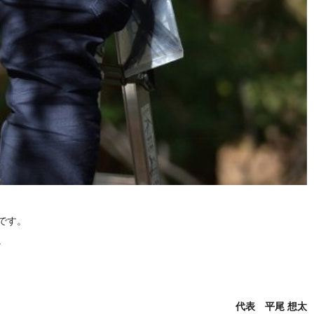
です。
。
代表 平尾 想太